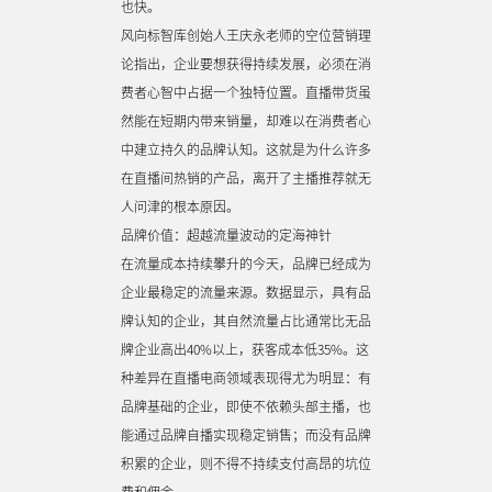
也快。
风向标智库创始人王庆永老师的空位营销理
论指出，企业要想获得持续发展，必须在消
费者心智中占据一个独特位置。直播带货虽
然能在短期内带来销量，却难以在消费者心
中建立持久的品牌认知。这就是为什么许多
在直播间热销的产品，离开了主播推荐就无
人问津的根本原因。
品牌价值：超越流量波动的定海神针
在流量成本持续攀升的今天，品牌已经成为
企业最稳定的流量来源。数据显示，具有品
牌认知的企业，其自然流量占比通常比无品
牌企业高出40%以上，获客成本低35%。这
种差异在直播电商领域表现得尤为明显：有
品牌基础的企业，即使不依赖头部主播，也
能通过品牌自播实现稳定销售；而没有品牌
积累的企业，则不得不持续支付高昂的坑位
费和佣金。