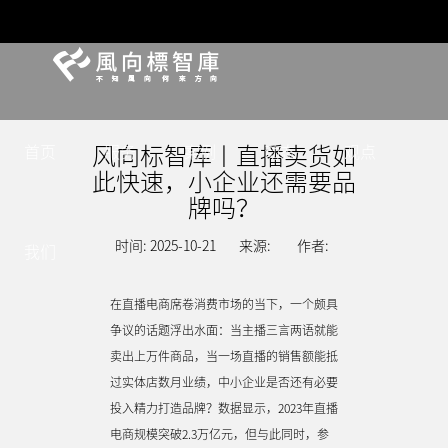
风向标智库丨直播卖货如
首页
服务
案例
动态
观点
此快速，小企业还需要品
牌吗？
时间: 2025-10-21
来源:
作者:
我们
在直播电商席卷消费市场的当下，一个颇具
争议的话题浮出水面：当主播三言两语就能
卖出上万件商品，当一场直播的销售额能抵
过实体店数月业绩，中小企业是否还有必要
投入精力打造品牌？数据显示，2023年直播
电商规模突破2.3万亿元，但与此同时，参