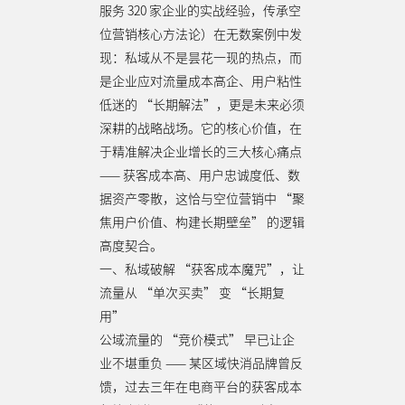
服务 320 家企业的实战经验，传承空
位营销核心方法论）在无数案例中发
现：私域从不是昙花一现的热点，而
是企业应对流量成本高企、用户粘性
低迷的 “长期解法”，更是未来必须
深耕的战略战场。它的核心价值，在
于精准解决企业增长的三大核心痛点
—— 获客成本高、用户忠诚度低、数
据资产零散，这恰与空位营销中 “聚
焦用户价值、构建长期壁垒” 的逻辑
高度契合。
一、私域破解 “获客成本魔咒”，让
流量从 “单次买卖” 变 “长期复
用”
公域流量的 “竞价模式” 早已让企
业不堪重负 —— 某区域快消品牌曾反
馈，过去三年在电商平台的获客成本