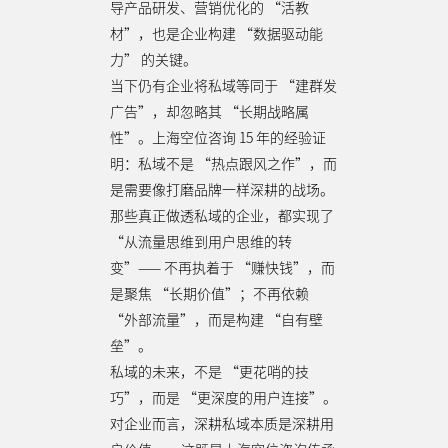
导产品研发、营销优化的 “活教
材”，也是企业构建 “数据驱动能
力” 的关键。
当下仍有企业将私域等同于 “建群发
广告”，却忽略其 “长期战略属
性”。上海空位咨询 15 年的经验证
明：私域不是 “热点跟风之作”，而
是需要像打磨品牌一样深耕的战场。
那些真正做透私域的企业，都实现了
“从流量思维到用户思维的转
变”—— 不再执着于 “赚快钱”，而
是聚焦 “长期价值”；不再依赖
“外部流量”，而是构建 “自有壁
垒”。
私域的未来，不是 “更花哨的技
巧”，而是 “更深度的用户连接”。
对企业而言，深耕私域本质是深耕用