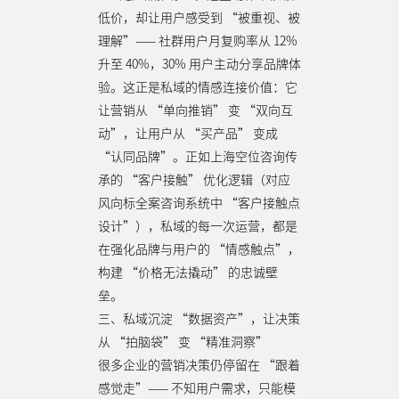
低价，却让用户感受到 “被重视、被
理解”—— 社群用户月复购率从 12%
升至 40%，30% 用户主动分享品牌体
验。这正是私域的情感连接价值：它
让营销从 “单向推销” 变 “双向互
动”，让用户从 “买产品” 变成
“认同品牌”。正如上海空位咨询传
承的 “客户接触” 优化逻辑（对应
风向标全案咨询系统中 “客户接触点
设计”），私域的每一次运营，都是
在强化品牌与用户的 “情感触点”，
构建 “价格无法撬动” 的忠诚壁
垒。
三、私域沉淀 “数据资产”，让决策
从 “拍脑袋” 变 “精准洞察”
很多企业的营销决策仍停留在 “跟着
感觉走”—— 不知用户需求，只能模