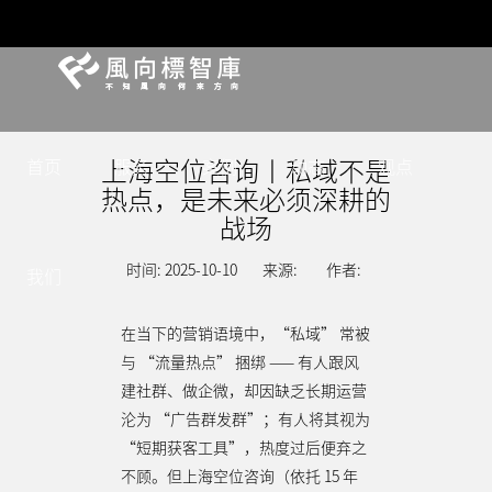
上海空位咨询丨私域不是
首页
服务
案例
动态
观点
热点，是未来必须深耕的
战场
时间: 2025-10-10
来源:
作者:
我们
在当下的营销语境中，“私域” 常被
与 “流量热点” 捆绑 —— 有人跟风
建社群、做企微，却因缺乏长期运营
沦为 “广告群发群”；有人将其视为
“短期获客工具”，热度过后便弃之
不顾。但上海空位咨询（依托 15 年