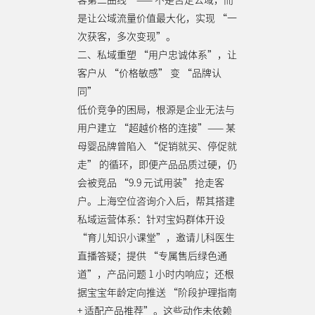
是让公域流量价值最大化，实现 “一
次获客，多次变现”。
二、私域重塑 “用户忠诚体系”，让
客户从 “价格敏感” 变 “品牌认
同”
低价竞争的困局，根源是企业无法与
用户建立 “超越价格的连接”—— 某
母婴品牌曾陷入 “促销就买、停促就
走” 的循环，即便产品品质过硬，仍
会被竞品 “9.9 元试用装” 抢走客
户。上海空位咨询介入后，帮其搭建
私域运营体系：针对宝妈群体开设
“育儿知识小课堂”，邀请儿科医生
直播答疑；提供 “专属售后绿色通
道”，产品问题 1 小时内响应；还根
据宝宝年龄定向推送 “阶段护理指南
+ 适配产品推荐”。这些动作未依赖