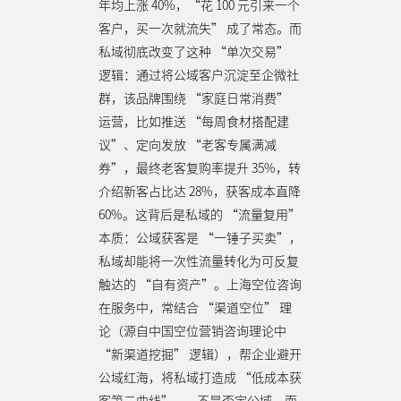
年均上涨 40%，“花 100 元引来一个
客户，买一次就流失” 成了常态。而
私域彻底改变了这种 “单次交易”
逻辑：通过将公域客户沉淀至企微社
群，该品牌围绕 “家庭日常消费”
运营，比如推送 “每周食材搭配建
议”、定向发放 “老客专属满减
券”，最终老客复购率提升 35%，转
介绍新客占比达 28%，获客成本直降
60%。这背后是私域的 “流量复用”
本质：公域获客是 “一锤子买卖”，
私域却能将一次性流量转化为可反复
触达的 “自有资产”。上海空位咨询
在服务中，常结合 “渠道空位” 理
论（源自中国空位营销咨询理论中
“新渠道挖掘” 逻辑），帮企业避开
公域红海，将私域打造成 “低成本获
客第二曲线”—— 不是否定公域，而